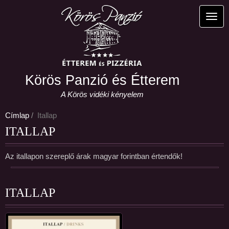
Ugrás
a
Navi
tartalomra
Körös Panzió és Étterem
A Körös vidéki kényelem
Címlap
Itallap
ITALLAP
Az itallapon szereplő árak magyar forintban értendők!
ITALLAP