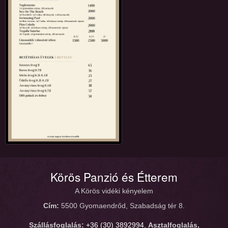
Körös Panzió és Étterem
A Körös vidéki kényelem
Cím:
5500 Gyomaendrőd, Szabadság tér 8.
Szállásfoglalás:
+36 (30) 3892994
,
Asztalfoglalás,